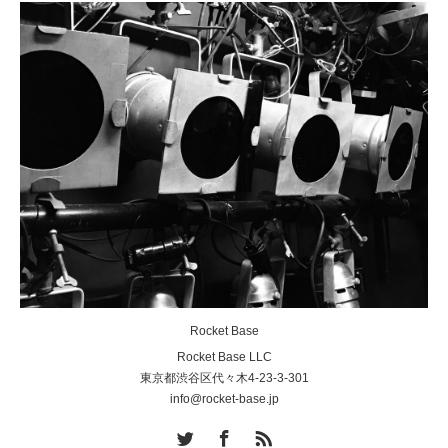
Rocket Base
Rocket Base LLC
東京都渋谷区代々木4-23-3-301
info@rocket-base.jp
Twitter
Facebook
RSS