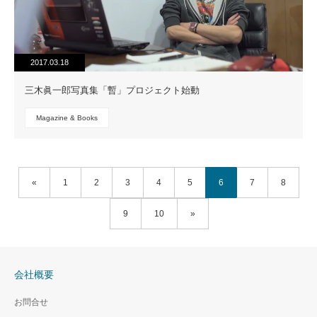
2017.03.18
三木眞一郎写真集「暫」プロジェクト始動
Magazine & Books
«
1
2
3
4
5
6
7
8
9
10
»
会社概要
お問合せ