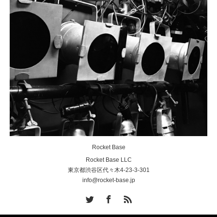
Rocket Base
Rocket Base LLC
東京都渋谷区代々木4-23-3-301
info@rocket-base.jp
Twitter
Facebook
RSS