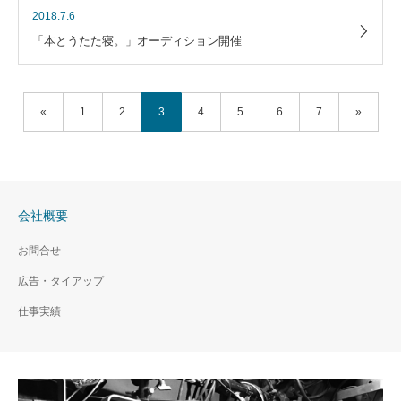
2018.7.6
「本とうたた寝。」オーディション開催
«
1
2
3
4
5
6
7
»
会社概要
お問合せ
広告・タイアップ
仕事実績