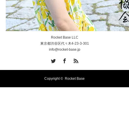
Rocket Base LLC
東京都渋谷区代々木4-23-3-301
info@rocket-base.jp
Twitter
Facebook
RSS
Copyright ©
Rocket Base