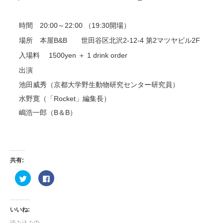
時間 20:00～22:00 （19:30開場）
場所 本屋B&B 世田谷区北沢2-12-4 第2マツヤビル2F
入場料 1500yen ＋ 1 drink order
出演
池田威秀（京都大学野生動物研究センター研究員）
水野寛（「Rocket」編集長）
嶋浩一郎（B＆B）
共有:
ク
Facebook
リ
で
ッ
共
ク
有
し
す
て
る
いいね:
Twitter
に
で
は
読み込み中...