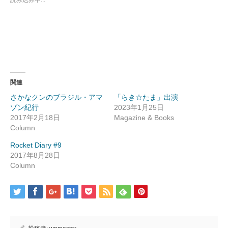
共
ク
有
リ
(新
ッ
し
ク
い
し
ウ
て
ィ
く
ン
だ
ド
さ
ウ
い
で
(新
開
し
き
い
ま
ウ
関連
す)
ィ
ン
さかなクンのブラジル・アマ
「らき☆たま」出演
ド
ウ
ゾン紀行
2023年1月25日
で
開
2017年2月18日
Magazine & Books
き
Column
ま
す)
Rocket Diary #9
2017年8月28日
Column