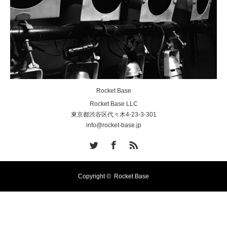
Rocket Base
Rocket Base LLC
東京都渋谷区代々木4-23-3-301
info@rocket-base.jp
Twitter
Facebook
RSS
Copyright ©
Rocket Base