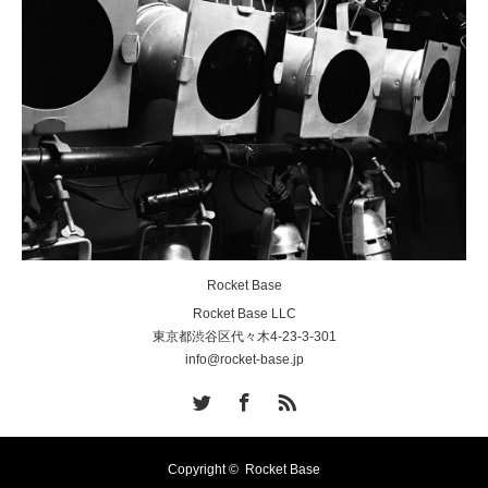
Rocket Base
Rocket Base LLC
東京都渋谷区代々木4-23-3-301
info@rocket-base.jp
Twitter
Facebook
RSS
Copyright ©
Rocket Base