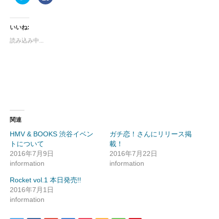
リ
で
ッ
共
ク
有
し
す
て
る
いいね:
Twitter
に
で
は
読み込み中...
共
ク
有
リ
(新
ッ
し
ク
い
し
ウ
て
ィ
く
ン
だ
ド
さ
ウ
い
で
(新
開
し
き
い
ま
ウ
関連
す)
ィ
ン
HMV & BOOKS 渋谷イベン
ガチ恋！さんにリリース掲
ド
ウ
トについて
載！
で
開
2016年7月9日
2016年7月22日
き
information
information
ま
す)
Rocket vol.1 本日発売!!
2016年7月1日
information