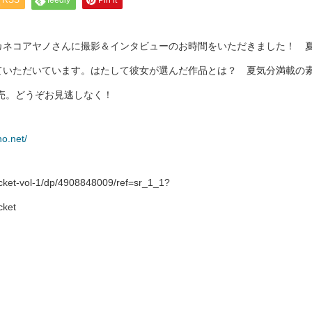
RSS
feedly
Pin it
カネコアヤノさんに撮影＆インタビューのお時間をいただきました！ 
っていただいています。はたして彼女が選んだ作品とは？ 夏気分満載の
日発売。どうぞお見逃しなく！
no.net/
t-vol-1/dp/4908848009/ref=sr_1_1?
cket