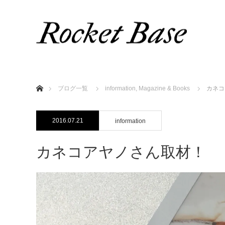
ホーム
ブログ一覧
information
,
Magazine & Books
カネコ
2016.07.21
information
カネコアヤノさん取材！