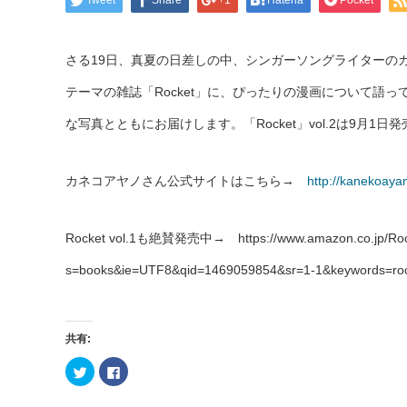
Tweet
Share
+1
Hatena
Pocket
さる19日、真夏の日差しの中、シンガーソングライターの
テーマの雑誌「Rocket」に、ぴったりの漫画について語
な写真とともにお届けします。「Rocket」vol.2は9月1
カネコアヤノさん公式サイトはこちら→
http://kanekoaya
Rocket vol.1も絶賛発売中→ https://www.amazon.co.jp/Rocke
s=books&ie=UTF8&qid=1469059854&sr=1-1&keywords=ro
共有:
ク
Facebook
リ
で
ッ
共
ク
有