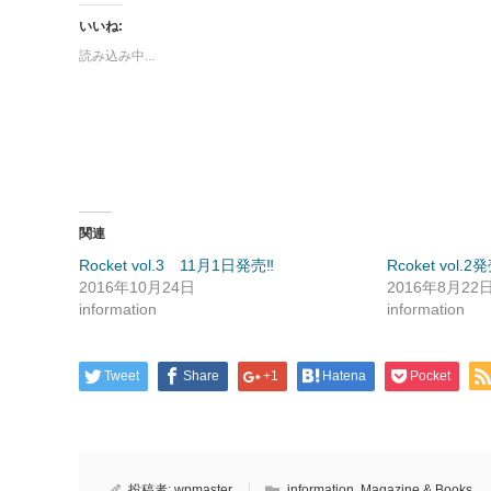
し
す
て
る
いいね:
Twitter
に
で
は
読み込み中...
共
ク
有
リ
(新
ッ
し
ク
い
し
ウ
て
ィ
く
ン
だ
ド
さ
ウ
い
で
(新
開
し
き
い
ま
ウ
関連
す)
ィ
ン
Rocket vol.3 11月1日発売‼︎
Rcoket vol.2
ド
ウ
2016年10月24日
2016年8月22
で
開
information
information
き
ま
す)
Tweet
Share
+1
Hatena
Pocket
投稿者:
wpmaster
information
,
Magazine & Books