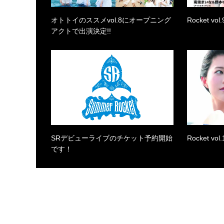
オトトイのススメvol.8にオープニング
Rocket v
アクトで出演決定!!
SRデビューライブのチケット予約開始
Rocket v
です！