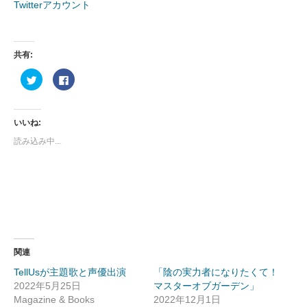
Twitterアカウント
共有:
ク
Facebook
リ
で
ッ
共
ク
有
し
す
て
る
いいね:
Twitter
に
で
は
読み込み中...
共
ク
有
リ
(新
ッ
し
ク
い
し
ウ
て
ィ
く
ン
だ
ド
さ
ウ
い
で
(新
開
し
き
い
ま
ウ
関連
す)
ィ
ン
TellUsが主題歌と声優出演
「陰の実力者になりたくて！
ド
ウ
2022年5月25日
マスターオブガーデン」
で
開
Magazine & Books
2022年12月1日