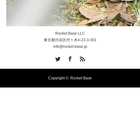
Rocket Base LLC
東京都渋谷区代々木4-23-3-301
info@rocket-base.jp
Twitter
Facebook
RSS
Copyright ©
Rocket Base