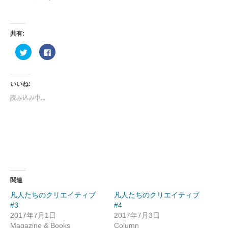
共有:
ク
Facebook
リ
で
ッ
共
ク
有
し
す
て
る
いいね:
Twitter
に
で
は
読み込み中...
共
ク
有
リ
(新
ッ
し
ク
い
し
ウ
て
ィ
く
ン
だ
ド
さ
ウ
い
で
(新
開
し
き
い
ま
ウ
関連
す)
ィ
ン
凡人たちのクリエイティブ
凡人たちのクリエイティブ
ド
ウ
#3
#4
で
開
2017年7月1日
2017年7月3日
き
Magazine & Books
Column
ま